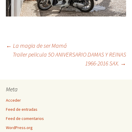
Navegación
←
La magia de ser Mamá
Trailer pelicula 5O ANIVERSARIO DAMAS Y REINAS
1966-2016 SAX.
→
de
entradas
Meta
Acceder
Feed de entradas
Feed de comentarios
WordPress.org