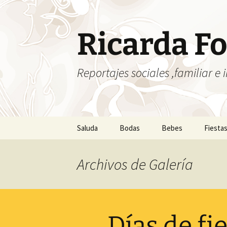
Saltar
al
contenido
Ricarda Fo
Reportajes sociales ,familiar e i
Saluda
Bodas
Bebes
Fiesta
Archivos de
Galería
Días de fi