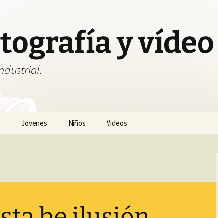
tografía y vídeo 
ndustrial.
s
Jovenes
Niños
Videos
esta he ilusión