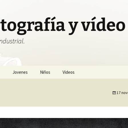
tografía y vídeo 
ndustrial.
s
Jovenes
Niños
Videos
17 nov