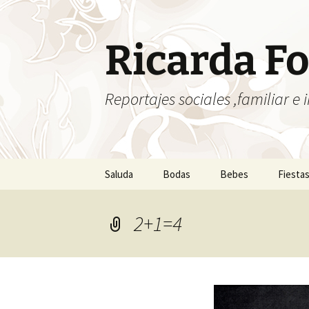
Saltar
al
contenido
Ricarda Fo
Reportajes sociales ,familiar e i
Saluda
Bodas
Bebes
Fiesta
2+1=4